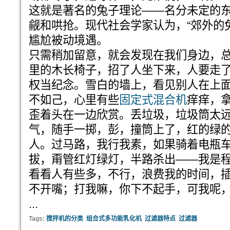
这就是著名的兔子理论——名分未定的
觎和哄抢。现代社会学家认为，“郊外的
尴尬被动境遇。
只需稍加留意，就会发现在我们身边，
里的木长椅子，招了人坐下来，人要走
权当纪念。雪白的墙上，看见别人在上
不如己，心里有些
固定式混合机
痒痒，
歪着头在一边欣赏。丢垃圾，垃圾筒太
气，随手一掷，彭，撞筒上了，红的绿
人。过马路，我行我素，如果骑着电瓶
拔，甭管红灯绿灯，半路杀出——我是
看看人有些多，不行，浪费我的时间，
不开嘴；打我嘛，你下不起手，可我呢
...
Tags:
搅拌机的分类
组合式多功能乳化机
过滤器特点
过滤器