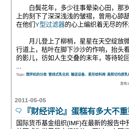
白鬓花年，多少往事晕染心田，那岁
上的刻下了深深浅浅的皱褶，曾用心舔
在他们
Y型过滤器
的心上编织着无尽的怀
月儿登上了柳梢，星星在天空绽放微
行道上，枯叶在脚下沙沙的作响，抬头
的影儿，彷如人生交叠的末年，等待轮
...
Tags:
搅拌机的分类
管线式乳化机
输送设备、星形给料阀
高剪切均质乳
发布:h
2011-05-05
『财经评论』蛋糕有多大不重
国际货币基金组织(IMF)在最新的报告