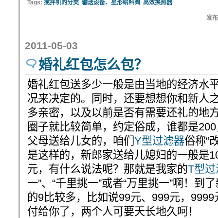
Tags:
搅拌机的分类
输送设备、星形给料阀
高效换热器
发布:
2011-05-03
婚礼红包怎么包？
婚礼红包送多少一般是由当地的经济水
况来决定的。同时，还要想想你和新人
多亲密，以及以前是否有需要还礼的地
圈子就比较简单，约定俗成，谁都是20
父母送给儿女的，咱们
Y型过滤器
俗称“
是这样的，新郎家送给儿媳妇的一般是101元
元，有什么说法呢？那就是我家的
T型过
一”、“千里挑一”或者“万里挑一”啊！
的9比较多，比如说99元、999元，99
付给你了，两个人可要天长地久呵！