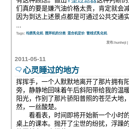
有这种顾虑。做出
Y型过滤器
这种判断的
们真的要是嫌汽油价格太贵，肯定就会
因为到达上述景点都是可通过公共交通
...
Tags:
均质乳化机
搅拌机的分类
混合机定价
管线式乳化机
发布:hunheji
2011-05-11
心灵睡过的地方
挥挥手，一个人默默地离开了那片拥有
旁，静静地回味着午后斜阳带给我的温
阳光，作别了那片骄阳普照的苍茫大地
然，一丝酸楚。
看看表，时间即将开始新一个小时的
桌上的课本。抛开了尘世的纷扰，浮躁