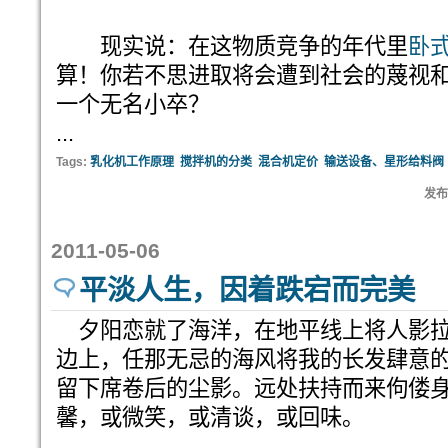
现实说：在这物质竞争的年代里
卧
算！你若不思进取将会遭到社会的蔑视
一个无名小卒？
...
Tags:
乳化机工作原理
搅拌机的分类
混合机定价
输送设备、星形给料阀
发布:
2011-05-06
平淡人生，因着跌宕而完美
夕阳恋就了海洋，在地平线上将人影拉
边上，任那无忌的海风将我的长发肆意
留下席卷后的尘影。远处扶持而来佝偻
馨，或微笑，或清谈，或回味。