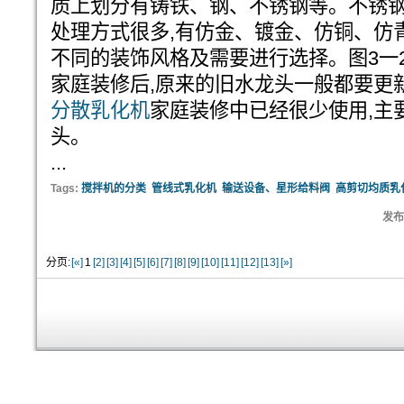
质上划分有铸铁、钢、不锈钢等。不锈
处理方式很多,有仿金、镀金、仿铜、仿
不同的装饰风格及需要进行选择。图3一
家庭装修后,原来的旧水龙头一般都要更
分散乳化机
家庭装修中已经很少使用,主
头。
...
Tags:
搅拌机的分类
管线式乳化机
输送设备、星形给料阀
高剪切均质乳
发布:
分页:
[«]
1
[2]
[3]
[4]
[5]
[6]
[7]
[8]
[9]
[10]
[11]
[12]
[13]
[»]