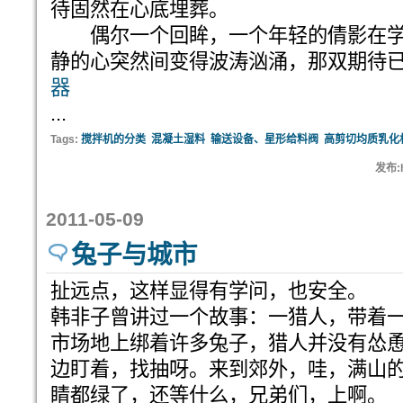
待固然在心底埋葬。
偶尔一个回眸，一个年轻的倩影在学
静的心突然间变得波涛汹涌，那双期待
器
...
Tags:
搅拌机的分类
混凝土湿料
输送设备、星形给料阀
高剪切均质乳化
发布:h
2011-05-09
兔子与城市
扯远点，这样显得有学问，也安全。
韩非子曾讲过一个故事：一猎人，带着
市场地上绑着许多兔子，猎人并没有怂
边盯着，找抽呀。来到郊外，哇，满山
睛都绿了，还等什么，兄弟们，上啊。