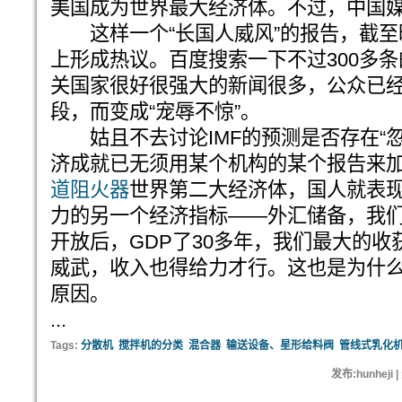
美国成为世界最大经济体。不过，中国媒
这样一个“长国人威风”的报告，截至
上形成热议。百度搜索一下不过300多
关国家很好很强大的新闻很多，公众已经
段，而变成“宠辱不惊”。
姑且不去讨论IMF的预测是否存在“忽
济成就已无须用某个机构的某个报告来
道阻火器
世界第二大经济体，国人就表
力的另一个经济指标——外汇储备，我
开放后，GDP了30多年，我们最大的收
威武，收入也得给力才行。这也是为什
原因。
...
Tags:
分散机
搅拌机的分类
混合器
输送设备、星形给料阀
管线式乳化
发布:hunheji