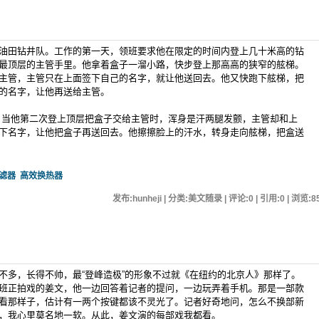
油田钻井队。工作的第一天，领班要求他在限定的时间内登上几十米高的钻
最顶层的主管手里。他拿着盒子一溜小路，快步登上那高高的狭窄的舷梯。
主管，主管只在上面签下自己的名字，就让他送回去。他又快跑下舷梯，把
的名字，让他再送给主管。
他第二次登上顶层把盒子交给主管时，浑身是汗两腿发颤，主管却和上
下名字，让他把盒子再送回去。他擦擦脸上的汗水，转身走向舷梯，把盒送
滤器
高效换热器
发布:hunheji | 分类:美文随录 | 评论:0 | 引用:0 | 浏览:
8
不多，长得不帅，最“登峰造极”的形象不过就《在纽约的北京人》那样了。
班正拍戏的姜文，他一边回答着记者的提问，一边玩弄着手机。那是一部款
看那样子，估计有一两个按键都该不灵光了。记者好奇地问，怎么不换部新
，我心里莫名地一软。从此，姜文演的每部戏我都看。