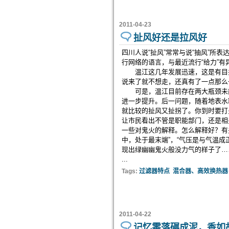
2011-04-23
扯风好还是拉风好
四川人说“扯风”常常与说“抽风”所
行网络的语言，与最近流行“给力”有
温江这几年发展迅速，这是有目共
说来了就不想走，还真有了一点那么
可是，温江目前存在两大瓶颈未能
进一步提升。后一问题，随着地表水
就比较的扯风又扯拐了。你到时要打
让市民看出不管是职能部门，还是相
一些对鬼火的解释。怎么解释好？有
中，处于最末端”，“气压是与气温
现出绿幽幽鬼火般没力气的样子了…
...
Tags:
过滤器特点
混合器、高效换热器
2011-04-22
记忆零落碾成泥，香如