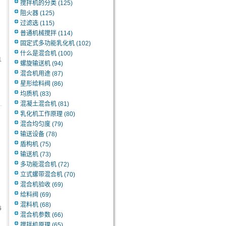
搅拌机的分类
(125)
阻火器
(125)
过滤选
(115)
普通机械搅拌
(114)
固定式多功能乳化机
(102)
什么是混合机
(100)
1
螺旋输送机
(94)
混合机用途
(87)
星形给料阀
(86)
均质机
(83)
混凝土混合机
(81)
乳化机工作原理
(80)
混合均匀度
(79)
输送设备
(78)
盾构机
(75)
输送机
(73)
多功能混合机
(72)
立式螺带混合机
(70)
混合机验收
(69)
给料阀
(69)
混料机
(68)
6
混合机参数
(66)
搅拌机原理
(65)