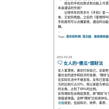
现在的手机在款式和功能上可谓日
本身通话的作用？
记得早年的贺岁片《手机》里一段
舍，又如何周旋。之后的《爱情呼叫
手机居然可以点播爱情，通话的功能
器。
...
Tags:
星形给料阀
混合器、高效换热器
2011-03-29
女人的“傻瓜”理财法
女人爱漂亮，喜欢打扮自己，总是把
着社会的进步和经济的发展，“理财
在实际生活中不难发现，女性已变成
为的比例只占10%，而以家庭为单位
的主角，占到了68%的比例。
女性理财包含两层意思，即“理财”与
保值或增值。这种“理财”比较具体化
滤器
规划，包括知识、修养、素质、
...