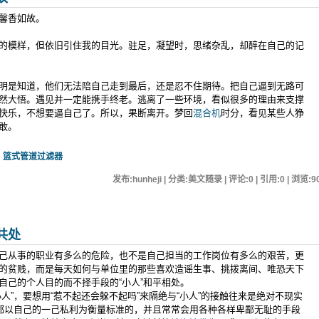
馨香如故。
模样，但依旧引住我的目光。驻足，凝望时，思绪杂乱，却醉在自己的记
是知道，他们无法陪自己走到最后，还是忍不住期待。把自己逼到无路可
然大悟。遇见并一定能携手终老。逃离了一些环境，看似很多的理由来支撑
快乐，不想要逼自己了。所以，果断离开。梦回
混合机
时分，看见某些人狰
敢。
篮式管道过滤器
发布:hunheji | 分类:美文随录 | 评论:0 | 引用:0 | 浏览:
9
共处
己从事的职业有多么的危险，也不是自己担当的工作岗位有多么的艰苦，更
的贫贱，而是每天如何与单位里的那些喜欢造谣生事、挑拨离间、唯恐天下
自己的个人目的而不择手段的“小人”和平相处。
”，要想用“惹不起还会躲不起吗”来隔绝与“小人”的接触往来是绝对不现实
事都以自己的一己私利为衡量标准的，并且常常会用各种各样卑鄙无耻的手段