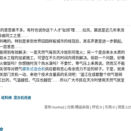
表达的意思差不多。有时也说你这个人才“扯拐”哩……拉风，据说是近几年来流
异曲同工之意……
睹的。特别是拿到世界田园样板城市的桂冠后，其名声更是进一步鹊起。
一层意思……
得到有效解决：一是天然气每到天冷就形同鬼火；另一个是自来水水质的
取水工程的加紧施工，可望在不久的时间内得到解决。但前一个问题，好像
火做饭吗？你想随时洗个热水澡吗？不要忙，等气压上来再说。然而又不能
关领导对燃气
螺条式混合机
供应都有些心有余而力不足的样子。于是，就来
关部门灵机一动，来他个技术含量高的名词吧：“温江在成都整个供气管网
成正比的，气温越低，气压也越低”……所以广大市民在天冷时使用天然气就呈
…
给料阀
混合机用途
发布:hunheji | 分类:精品杂侃 | 评论:0 | 引用:0 | 浏览:
12
故