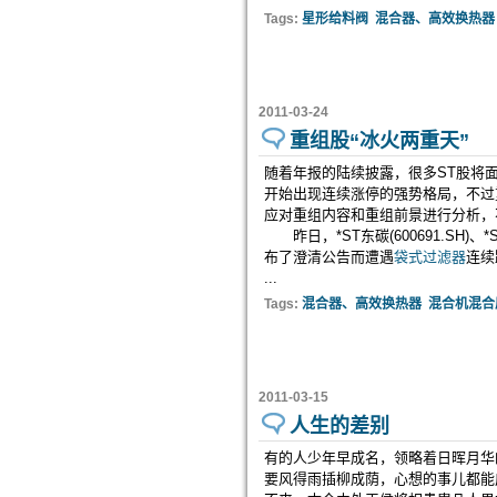
Tags:
星形给料阀
混合器、高效换热器
2011-03-24
重组股“冰火两重天”
随着年报的陆续披露，很多ST股将
开始出现连续涨停的强势格局，不过
应对重组内容和重组前景进行分析，
昨日，*ST东碳(600691.SH)、*S
布了澄清公告而遭遇
袋式过滤器
连续
...
Tags:
混合器、高效换热器
混合机混合
2011-03-15
人生的差别
有的人少年早成名，领略着日晖月华
要风得雨插柳成荫，心想的事儿都能