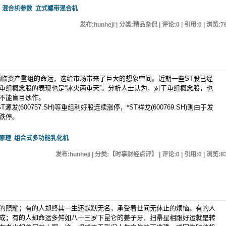
混合机参数
立式螺带混合机
发布:hunheji | 分类:精品杂侃 | 评论:0 | 引用:0 | 浏览:
7
面临资产重组的命运，这给市场带来了巨大的想象空间。近期一些ST股已经
重组概念股的表现也是“冰火两重天”。分析人士认为，对于重组概念股，也
不能盲目炒作。
T源发(600757.SH)等重组利好股连续涨停，*ST祥龙(600769.SH)则由于发
跌停。
原理
组合式多功能乳化机
发布:hunheji | 分类:【时事财经点评】 | 评论:0 | 引用:0 | 浏览:
8
的照耀；有的人却终其一生还默默无名，承受着世间无休止的烦恼。有的人
成；有的人却命运多舛如八十三岁下昆仑的姜子牙，扫帚星相跟好运就是转