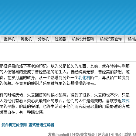
搅拌机
乳化机
分散机
过滤器
机械设计基础
机械资源查询
机械
是很轻易的烙下苍老的印记。以为总是长久的东西，其实，就在转神与刹那
的人便轻易的变成了曾经熟悉的陌生人。曾经纯真无邪，曾经美丽梦想，随
春，在岁月里的转身，从一个熟悉到另外一个
乳化机
陌生，再从陌生转变到
的落幕。在青春的酸甜苦乐里稚气里的幻想慢慢的褪去。
的时候厌倦，失去回首的时候才酸痛。得到了很多，失去的也不少，只是
因为他们有着人类心灵最纯正的东西，他们的人性是最美的。喜欢亲近
袋式
灵的平静，脸庞的安详，也许生活对于他们而言就是尽量的用最舒适的方式
懒而自在，有一种踏实感。
混合机定价原则
篮式管道过滤器
发布:hunheji | 分类:美文随录 | 评论:0 | 引用:0 | 浏览:
8