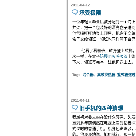
2011-04-12
承受极限
一位年轻人毕业后被分配到一个海上
井架，把一个包装好的漂亮盒子送到
他气喘吁吁地登上顶屋，把盒子交给
盒子交给领班，领班也同样签下自己
他看了看领班，转身登上舷梯，当
次一样，在盒子
防爆阻火呼吸阀
上签
下来，领班签完字，让他再送上去。
...
Tags:
混合器、高效换热器
篮式管道过
2011-04-11
旧手机的四种猜想
我最初对姜文实在没什么感觉，头发
直到多年前偶然在电视上看到记者探
式过时的普通手机，机身色彩斑驳，
的。他淡淡地说，能用就行。那一刻