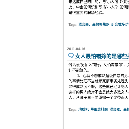
来达成自己的目的，与“小人”相处
此，学会如何识别职场“小人”？如何
是很重要的职场经验。
...
Tags:
混合器、高效换热器
组合式多功
2011-04-16
女人最怕错嫁的是哪些
俗话说“男怕入错行，女怕嫁错郎”
计不能嫁的。
1、心智不够成熟超级自恋的男人
的事情处理不当就是家庭事务处理失
显得成熟度不够，这些就已经让绝大
这样的男人绝对不会是绝大多数女人
人，从骨子里不希望嫁一个少爷而天
...
Tags:
均质机
星形给料阀
混合器、高