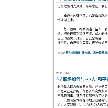
记忆散落时光深处，每每念起，依旧
路遇一片桃花林，已是落英缤纷的
忆江湖之中。
每一段路，都会偶遇一些人，明明
退，把自己逼到狼狈不堪，却才能恍
自己的逃离，其实，自己是明白，不
狞的脸，自己躲在角落，连哭泣都不
...
Tags:
星形给料阀
混合器、高效换热器
2011-04-20
职场如何与“小人”和平
职场让人最为头痛的事情，并不是自
不是自己选择的工作有多么高贵多么
不乱的同事，甚至还有那些为了达到
只要有空气存在的地方就会有“小人
的，大家知道，“小人”通常为人做