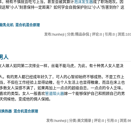
共事，稍有不慎就会吃亏上当，甚至会被其算计
泡沫发生器
成了职场炮灰。因
跟这帮“小人”刻意保持一定距离？如何学会自我保护别让“小人”伤害到你？这
能乳化机
混合机混合原理
发布:hunheji | 分类:精品杂侃 | 评论:0 | 引用:0 | 浏览:
10
男人
，女人嫁人如同第二次择业一样，丝毫不能马虎，为此，有十种男人女人是决
。有的男人都已经成年好久了，可人的心智却始终不够成熟，不是工作上
当，不但在工作经验上显得幼稚，在个人生活上也显得稚嫩，而且在床上也
多数女人深感不满了，如果再加上一点点的超级自恋，一点点的令人乏味，
喜欢的类型。女人一般喜欢
管道阻火器
嫁一个能够保护自己和照顾自己的男
天伺候他，变成他的佣人保姆。
效换热器
混合机混合原理
发布:hunheji | 分类:美文随录 | 评论:0 | 引用:0 | 浏览:
9