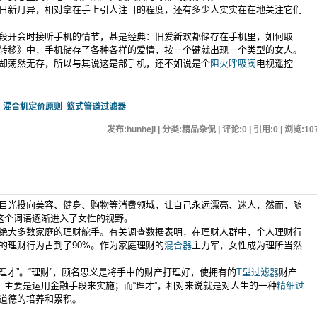
新月异，相对拿在手上引人注目的程度，还有多少人实实在在地关注它们
开会时接听手机的情节，甚是经典：旧爱新欢都储存在手机里，如何取
转移》中，手机储存了各种各样的爱情，按一个键就出现一个类型的女人。
却荡然无存，所以与其说这是部手机，还不如说是个
阻火呼吸阀
电视遥控
混合机定价原则
篮式管道过滤器
发布:hunheji | 分类:精品杂侃 | 评论:0 | 引用:0 | 浏览:
10
目光投向美容、健身、购物等消费领域，让自己永远漂亮、迷人，然而，随
”这个词语逐渐进入了女性的视野。
绝大多数家庭的理财舵手。有关调查数据表明，在理财人群中，个人理财行
的理财行为占到了90%。作为家庭理财的
混合器
主力军，女性成为理所当然
“理才”。“理财”，顾名思义是将手中的财产打理好，使拥有的
T型过滤器
财产
，主要是运用金融手段来实施；而“理才”，相对来说就是对人生的一种
精细过
道德的培养和累积。